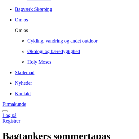
Bagværk Skørping
Om os
Om os
Cykling, vandring og andet outdoor
Økologi og bæredygtighed
Holy Moses
Skolemad
Nyheder
Kontakt
Firmakunde
Log på
Registrer
Bagtankers sommertapas