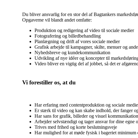
Du bliver ansvarlig for en stor del af Bagtankers markedsf
Opgaverne vil blandt andet omfatte:
Produktion og redigering af video til sociale medier
Fotografering og billedbehandling
Planlægning og drift af vores sociale medier
Grafisk arbejde til kampagner, skilte, menuer og and
Nyhedsbreve og kundekommunikation
Udvikling af nye idéer og koncepter til markedsførin
Video bliver en vigtig del af jobbet, så det er afgøren
Vi forestiller os, at du
Har erfaring med contentproduktion og sociale medie
Er stærk til video og kan skabe indhold, der fange
Har sans for grafik, billeder og visuel kommunikatio
Arbejder selvstændigt og tager ansvar for dine egne 
Trives med frihed og korte beslutningsveje
Har mulighed for at møde fysisk i bageriet minimum