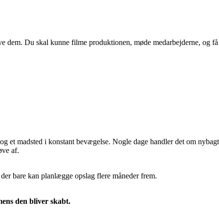
leve dem. Du skal kunne filme produktionen, møde medarbejderne, og få e
bar og et madsted i konstant bevægelse. Nogle dage handler det om nybag
øve af.
n, der bare kan planlægge opslag flere måneder frem.
mens den bliver skabt.