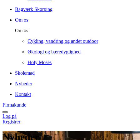
Bagværk Skørping
Om os
Om os
Cykling, vandring og andet outdoor
Økologi og bæredygtighed
Holy Moses
Skolemad
Nyheder
Kontakt
Firmakunde
Log på
Registrer
Nyheder