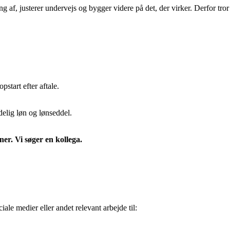
ng af, justerer undervejs og bygger videre på det, der virker. Derfor tror 
start efter aftale.
elig løn og lønseddel.
er. Vi søger en kollega.
le medier eller andet relevant arbejde til: