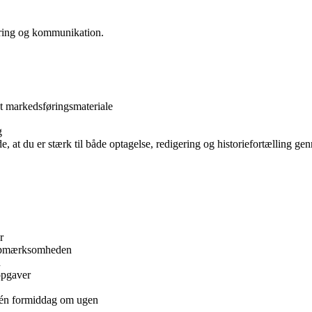
øring og kommunikation.
et markedsføringsmateriale
g
de, at du er stærk til både optagelse, redigering og historiefortælling ge
r
r opmærksomheden
n
opgaver
 én formiddag om ugen