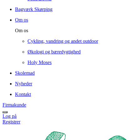
Bagværk Skørping
Om os
Om os
Cykling, vandring og andet outdoor
Økologi og bæredygtighed
Holy Moses
Skolemad
Nyheder
Kontakt
Firmakunde
Log på
Registrer