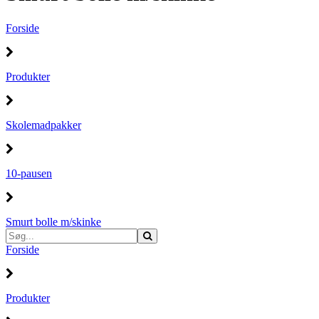
Forside
Produkter
Skolemadpakker
10-pausen
Smurt bolle m/skinke
Forside
Produkter