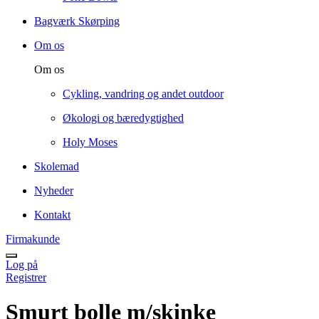
Bagværk Skørping
Om os
Om os
Cykling, vandring og andet outdoor
Økologi og bæredygtighed
Holy Moses
Skolemad
Nyheder
Kontakt
Firmakunde
Log på
Registrer
Smurt bolle m/skinke