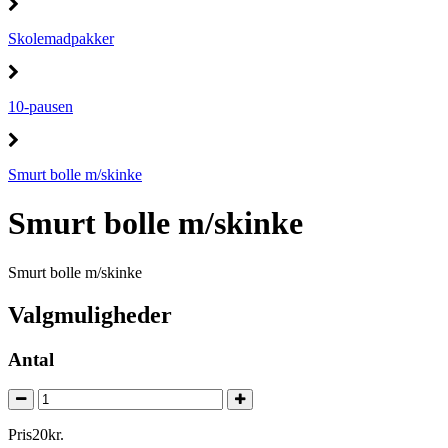
Skolemadpakker
10-pausen
Smurt bolle m/skinke
Smurt bolle m/skinke
Smurt bolle m/skinke
Valgmuligheder
Antal
Pris
20
kr.