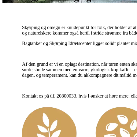
Skørping og omegn er knudepunkt for folk, der holder af at 
og naturelskere kommer også hertil i stride strømme fra båd
Bagtanker og Skørping Idrætscenter ligger solidt plantet mid
Af den grund er vi en oplagt destination, når turen enten s
surdejsbolle sammen med en varm, økologisk kop kaffe – elle
dagen, og temperament, kan du akkompagnere dit måltid med
Kontakt os på tlf. 20800033, hvis I ønsker at høre mere, eller