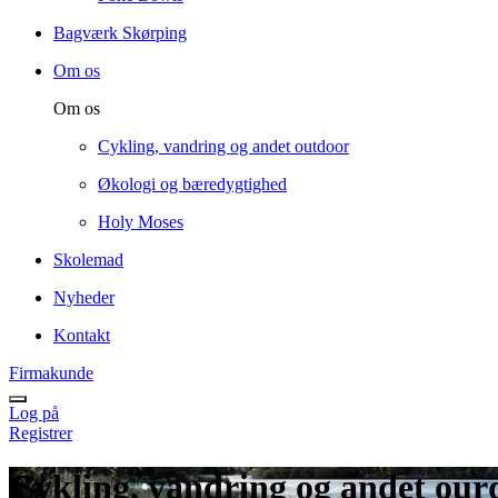
Bagværk Skørping
Om os
Om os
Cykling, vandring og andet outdoor
Økologi og bæredygtighed
Holy Moses
Skolemad
Nyheder
Kontakt
Firmakunde
Log på
Registrer
Cykling, vandring og andet our