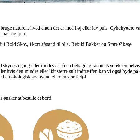
bruge naturen, hvad enten det er med høj eller lav puls. Cykelryttere v
e nær og fjern.
t i Rold Skov, i kort afstand til bl.a. Rebild Bakker og Støre Økssø.
kal skydes i gang eller rundes af på en behagelig facon. Nyd eksempelvi
r hvis den mindre eller lidt større sult indtræffer, kan vi også byde på
 en økologisk sodavand eller en stor fadøl.
 ønsker at bestille et bord.