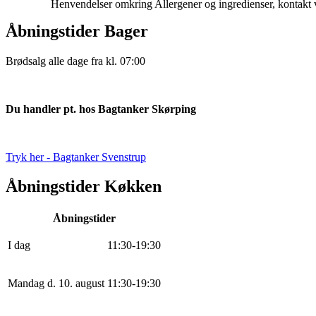
Henvendelser omkring Allergener og ingredienser, kontakt 
Åbningstider Bager
Brødsalg alle dage fra kl. 07:00
Du handler pt. hos Bagtanker Skørping
Tryk her - Bagtanker Svenstrup
Åbningstider Køkken
Åbningstider
I dag
11
:
30
-
19
:
30
Mandag d. 10. august
11
:
30
-
19
:
30